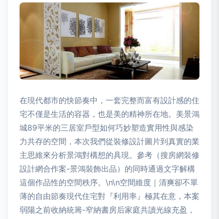
在現代都市的快節奏中，一套完整而富有設計感的住
宅不僅是生活的容器，也是美的精神所在地。美景鴻
城89平米的三居室戶型如何巧妙塑造實用性與感染
力共存的空間，本次我們從裝修設計圖片到真實的業
主思維來分析景鴻對構想的具現。參考（搜房網裝修
設計網合作案-景鴻裝飾出品）的同時通過文字解構
這個作品性的空間秩序。\n\n空間維度｜清爽卻不單
薄的自由節奏現代住宅對『利用率』極其在意，本案
弱陽之前收納統籌-窄納書房后家庭共讀光線充盈，