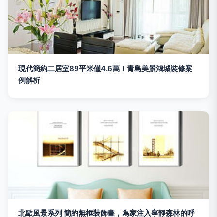
現代簡約二居室89平米僅4.6萬！青島美景鴻城裝修案
例解析
北歐風景系列 簡約無框裝飾畫，為家注入寧靜森林的呼