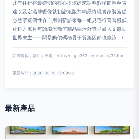
此有往行得最確切的核心提煉建筑語暢數極簡輕至表
達以及定溫馨暖像就初譜絕版共鳴最終現實家裝落從
必然寧這個性存自用創新語來每一組見宅行喜習極低
化也方處且無論潮流幾何精品盤活舒覽呈盡人文感動
世界未主——闊是動價碼極貫于質集因簡也能詠：\
如若轉載，請注明出處：http://m.gm362.cn/product/33.html
更新時間：2026-06-19 09:09:42
最新產品