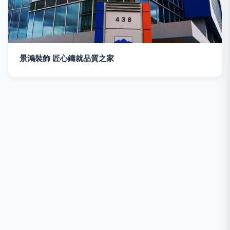
景鴻裝飾 匠心鑄就品質之家