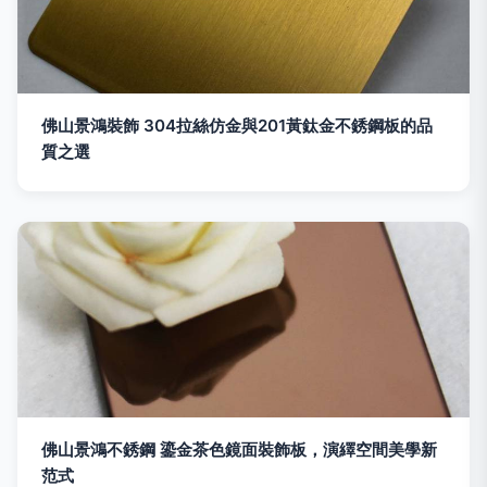
佛山景鴻裝飾 304拉絲仿金與201黃鈦金不銹鋼板的品
質之選
佛山景鴻不銹鋼 鎏金茶色鏡面裝飾板，演繹空間美學新
范式