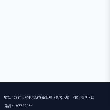
地址：鐘祥市郢中鎮校場路北端（莫愁天地）2幢3層302號
電話：1877220**