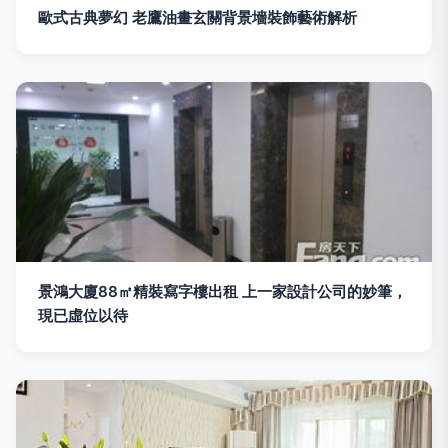
歐式古典夢幻 老鷹油畫玄關背景墻裝飾藝術解析
景鴻大廈88㎡精裝寫字樓出租 上一家設計公司的妙筆，
現已虛位以待