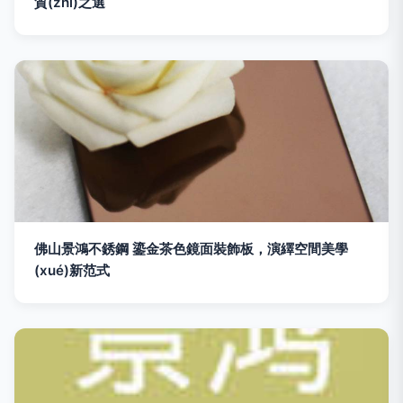
質(zhì)之選
佛山景鴻不銹鋼 鎏金茶色鏡面裝飾板，演繹空間美學
(xué)新范式