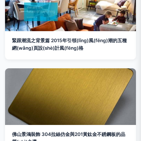
緊跟潮流之背景篇 2015年引領(lǐng)風(fēng)潮的五種
網(wǎng)頁設(shè)計風(fēng)格
佛山景鴻裝飾 304拉絲仿金與201黃鈦金不銹鋼板的品