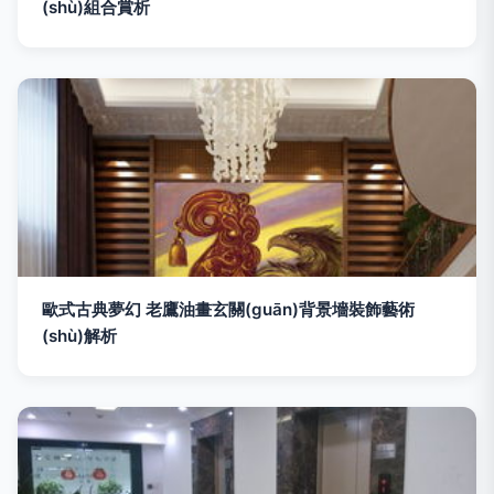
(shù)組合賞析
歐式古典夢幻 老鷹油畫玄關(guān)背景墻裝飾藝術
(shù)解析