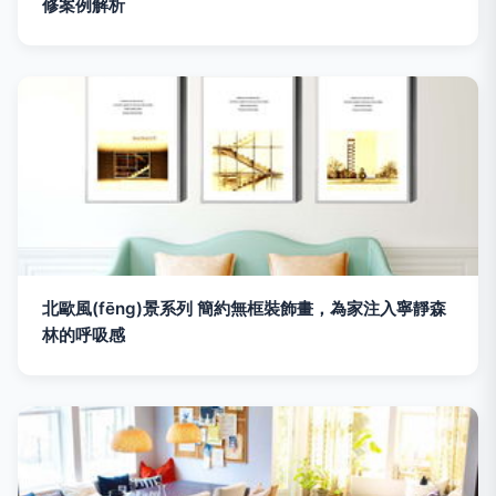
修案例解析
北歐風(fēng)景系列 簡約無框裝飾畫，為家注入寧靜森
林的呼吸感