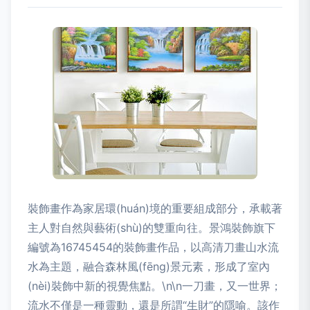
裝飾畫作為家居環(huán)境的重要組成部分，承載著
主人對自然與藝術(shù)的雙重向往。景鴻裝飾旗下
編號為16745454的裝飾畫作品，以高清刀畫山水流
水為主題，融合森林風(fēng)景元素，形成了室內
(nèi)裝飾中新的視覺焦點。\n\n一刀畫，又一世界；
流水不僅是一種靈動，還是所謂“生財”的隱喻。該作