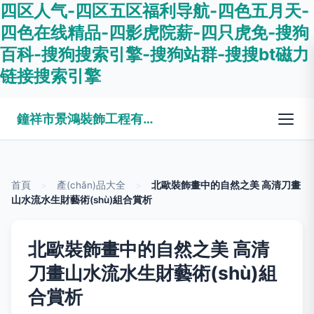
四区人气-四区五区福利导航-四色五月天-
四色在线精品-四影虎院薪-四只虎免-搜狗
百科-搜狗搜索引擎-搜狗站群-搜搜bt磁力
链接搜索引擎
鐘祥市景鴻裝飾工程有限公司
首頁
>
產(chǎn)品大全
>
北歐裝飾畫中的自然之美 高清刀畫
山水流水生財藝術(shù)組合賞析
北歐裝飾畫中的自然之美 高清
刀畫山水流水生財藝術(shù)組
合賞析