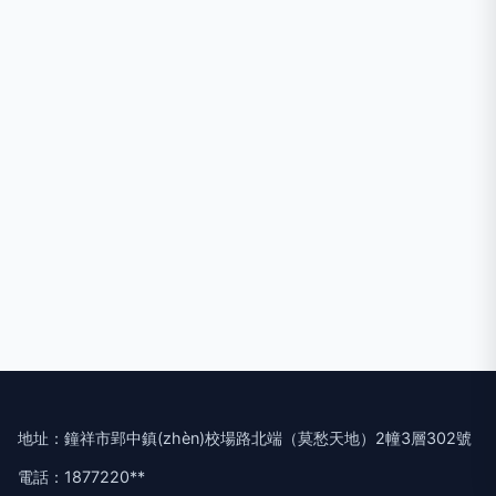
地址：鐘祥市郢中鎮(zhèn)校場路北端（莫愁天地）2幢3層302號
電話：1877220**