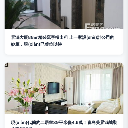
景鴻大廈88㎡精裝寫字樓出租 上一家設(shè)計公司的
妙筆，現(xiàn)已虛位以待
現(xiàn)代簡約二居室89平米僅4.6萬！青島美景鴻城裝